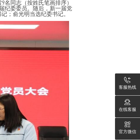
雷
9
名同志（按姓氏笔画排序）
届纪委委员。随后，新一届党
书记；俞光明当选纪委书记。
客服热线
在线客服
官方微信