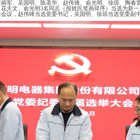
李炳军、吴国明、陈圣华、赵伟锋、俞光明、徐琼、陶春
、花天文、俞光明
3
名同志（按姓氏笔画排序）当选为新一
体会议，赵伟锋当选党委书记，吴国明、徐琼当选党委副