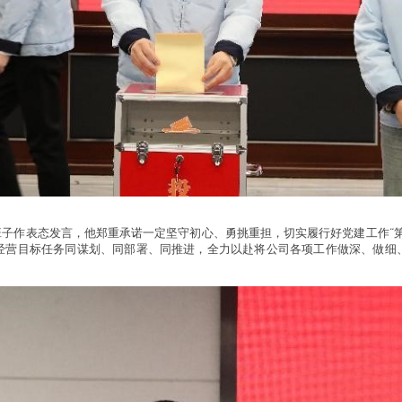
子作表态发言，他郑重承诺一定坚守初心、勇挑重担，切实履行好党建工作“第
经营目标任务同谋划、同部署、同推进，全力以赴将公司各项工作做深、做细