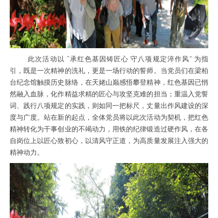
此次活动以 “承红色基因铸匠心 守八项规定淬作风” 为指
引，既是一次精神的洗礼，更是一场行动的誓师。当党员们在梁柏
台纪念馆触摸历史脉络，在天姥山巅感悟攀登精神，红色基因已悄
然融入血脉，化作精益求精的匠心与攻坚克难的担当；重温入党誓
词、践行八项规定的实践，则如同一把标尺，丈量出作风建设的深
度与广度。站在新的起点，全体党员将以此次活动为契机，把红色
精神转化为干事创业的不竭动力，用铁的纪律锻造过硬作风，在各
自岗位上以匠心致初心，以清风守正道，为高质量发展注入强大的
精神动力。