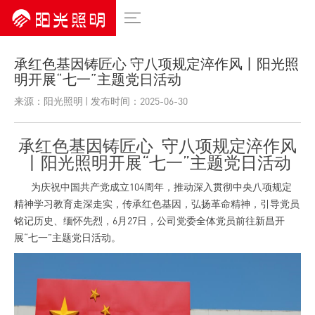
承红色基因铸匠心 守八项规定淬作风丨阳光照
明开展“七一”主题党日活动
来源：阳光照明 | 发布时间：2025-06-30
承红色基因铸匠心
守八项规定淬作风
丨阳光照明开展“七一”主题党日活动
为庆祝中国共产党成立
104
周年，推动深入贯彻中央八项规定
精神学习教育走深走实，传承红色基因，弘扬革命精神，引导党员
铭记历史、缅怀先烈，
6
月
27
日，公司党委全体党员前往新昌开
展“七一”主题党日活动。