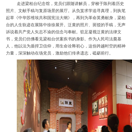
走进梁柏台纪念馆，党员们跟随讲解员，穿梭于陈列着历史
照片、文献手稿与复原场景的展厅。从负笈求学追寻真理，到执笔
起草《中华苏维埃共和国宪法大纲》，再到为革命英勇献身，梁柏
台的人生轨迹在展陈中徐徐展开。泛黄的照片、斑驳的手稿，无声
诉说着共产党人矢志不渝的信念与奉献。驻足凝视泛黄的法律文
书，党员们仿佛看见梁柏台伏案疾书的身影。作为人民司法奠基
人，他以法为盾捍卫信仰，用生命诠释初心，这份跨越时空的精神
力量，深深触动在场党员，激励他们传承遗志，砥砺前行。