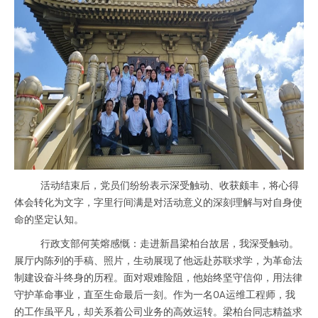
活动结束后，党员们纷纷表示深受触动、收获颇丰，将心得
体会转化为文字，字里行间满是对活动意义的深刻理解与对自身使
命的坚定认知。
行政支部何芙熔感慨：走进新昌梁柏台故居，我深受触动。
展厅内陈列的手稿、照片，生动展现了他远赴苏联求学，为革命法
制建设奋斗终身的历程。面对艰难险阻，他始终坚守信仰，用法律
守护革命事业，直至生命最后一刻。作为一名
OA
运维工程师，我
的工作虽平凡，却关系着公司业务的高效运转。梁柏台同志精益求