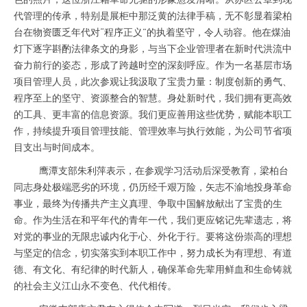
代管理的传承，特别是展柜中那泛黄的法律手稿，无不彰显着梁柏
台在物资匮乏年代对
“
程序正义
”
的执着坚守，令人动容。他在煤油
灯下逐字斟酌法律条文的身影，与当下企业管理者在新时代洪流中
奋力前行的姿态，形成了跨越时空的深刻呼应。作为一名基层市场
项目管理人员，此次参观让我汲取了宝贵力量：制度创新的勇气、
程序至上的坚守、资源整合的智慧。身处新时代，我们拥有更高效
的工具、更丰富的信息资源。我们更应善用这些优势，赋能本职工
作，持续提升项目管理技能、管理效率与执行效能，为公司节省项
目支出与时间成本。
鹰潭支部朱利萍表示，在参观学习活动后深受教育，梁柏台
同志身处极端恶劣的环境，仍历经千艰万险，矢志不渝地投身革命
事业，最终为传播共产主义真理、争取中国解放献出了宝贵的生
命。作为生活在和平年代的青年一代，我们更应铭记先辈遗志，将
对党的事业的无限忠诚内化于心、外化于行。要将这份崇高的理想
与坚定的信念，切实落实到本职工作中，努力成长为有理想、有道
德、有文化、有纪律的时代新人，确保革命先辈用鲜血和生命铸就
的社会主义江山永不变色、代代相传。