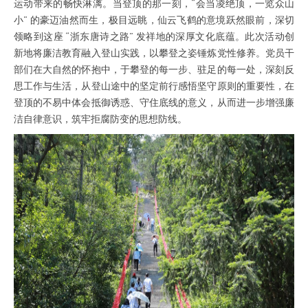
运动带来的畅快淋漓。当登顶的那一刻，“会当凌绝顶，一览众山
小” 的豪迈油然而生，极目远眺，仙云飞鹤的意境跃然眼前，深切
领略到这座 “浙东唐诗之路” 发祥地的深厚文化底蕴。此次活动创
新地将廉洁教育融入登山实践，以攀登之姿锤炼党性修养。党员干
部们在大自然的怀抱中，于攀登的每一步、驻足的每一处，深刻反
思工作与生活，从登山途中的坚定前行感悟坚守原则的重要性，在
登顶的不易中体会抵御诱惑、守住底线的意义，从而进一步增强廉
洁自律意识，筑牢拒腐防变的思想防线。