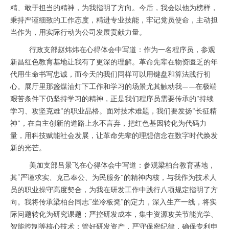
精、敢于担当的精神，为我指明了方向。今后，我会以他为榜样，
秉持严谨细致的工作态度，精进专业技能，牢记党员使命，主动担
当作为，用实际行动为公司发展贡献力量。
行政支部赵炜炜在心得体会中写道：作为一名程序员，参观
新昌红色教育基地让我有了更深的理解。革命先辈在物资匮乏的年
代用生命书写忠诚，而今天的我们同样可以用键盘和算法践行初
心。展厅里那盏煤油灯下工作和学习的场景尤其触动我
——
在极端
艰苦条件下仍坚持学习的精神，正是我们程序员需要传承的
"
持续
学习、攻坚克难
"
的职业品格。面对技术难题，我们要发扬
"
长征精
神
"
，在自主创新的道路上永不言弃，把红色基因转化为代码力
量，用科技赋能社会发展，让革命先辈的理想信念在数字时代焕发
新的光芒。
美加支部吕景飞在心得体会中写道：参观梁柏台教育基地，
其
“
严谨求实、克己奉公、为民服务
”
的精神内核，与我作为技术人
员的职业操守高度契合，为我在研发工作中践行八项规定指明了方
向。我将传承梁柏台同志
“
坐冷板凳
”
的定力，深入生产一线，将实
际问题转化为研究课题；严控研发成本，集中资源攻关节能光学、
智能控制等核心技术；管好研发资产，严守保密纪律，确保专利申