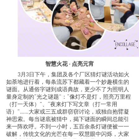
智慧火花
·
点亮元宵
3月
3
日下午，集团及各个厂区猜灯谜活动如火
如荼地进行着，每条流苏下都藏着一个妙趣横生的
谜面。从通俗字谜到成语典故，更少不了为照明人
量身定制的
“
光之谜题
”
：
“
像灯不是灯，照亮万里程
（打一天体）
”
、
“
夜来灯下写文章（打一常用
语）
”……
大家或三五成群窃窃讨论，或独自抱臂凝
神思索。每当谜底被猜中，揭下谜面的瞬间总能引
来一阵欢呼。不到一小时，五百余条灯谜便被一一
破解，传统文化的光芒在每一双慧眼中闪烁，大家