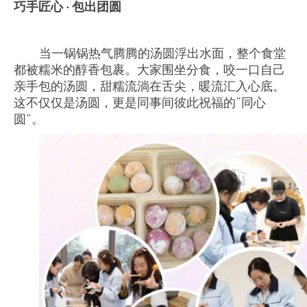
巧手匠心
·
包出团圆
当一锅锅热气腾腾的汤圆浮出水面，整个食堂
都被糯米的醇香包裹。大家围坐分食，咬一口自己
亲手包的汤圆，甜糯流淌在舌尖，暖流汇入心底。
这不仅仅是汤圆，更是同事间彼此祝福的
“
同心
圆
”
。