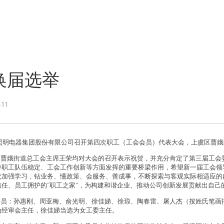
换届选举
11
照明电器集团股份有限公司召开第四次职工（工会会员）代表大会，上虞区曹娥
，曹娥街道总工会主席王荣均对大会的召开表示祝贺，并充分肯定了第三届工会
持职工队伍稳定、工会工作创新等方面发挥的重要桥梁作用，希望新一届工会领
觉加强学习，钻业务、懂政策、会服务、善成事，不断探索与客观实际相适应的
任、员工拥护的“职工之家”，为构建和谐企业、推动公司创新发展贡献出自己
委员：孙惠刚、周亚梅、俞光明、徐佳娣、徐琼、陶春雷、屠人杰（按姓氏笔画
为经审会主任，徐佳娣当选为女工委主任。