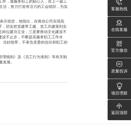
工作，做服务职工的贴心人，在上一届工
生活，努力打造有活力的工会组织，为实
客服热线
表示祝贺，他指出，在推动公司实现高
手，切实把党建带工建、党工共建落到实
在线客服
足岗位建功立业；三是要推动文化建设不
建设不止步，不断提高服务职工工作水
、当好纽带，不辜负党委的信任和职工的
官方微信
管理细则》及《员工行为准则》等有关制
量发展。
质量投诉
项目理赔
返回顶部