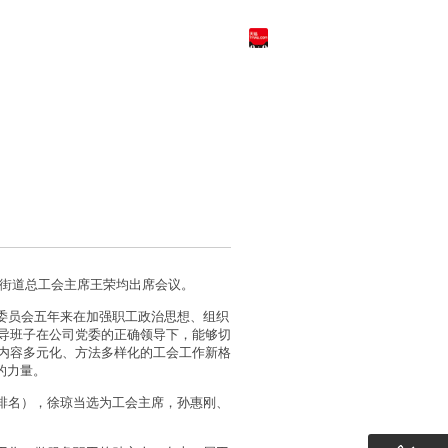
天猫商城
English
街道总工会主席王荣均出席会议。
委员会五年来在加强职工政治思想、组织
导班子在公司党委的正确领导下，能够切
内容多元化、方法多样化的工会工作新格
的力量。
排名），徐琼当选为工会主席，孙惠刚、