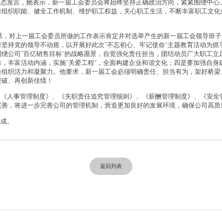
表态发言，她表示，新一届工会委员会将始终坚持正确政治方向，紧紧围绕中心
善组织职能、健全工作机制、维护职工权益，关心职工生活，不断丰富职工文化
，对上一届工会委员所做的工作表示肯定并对选举产生的新一届工会领导班子
坚持党的领导不动摇，以开展好此次“不忘初心、牢记使命”主题教育活动为抓
绕公司“百亿销售目标”的战略愿景，自觉强化责任担当，团结动员广大职工立
，丰富活动内涵，实施“关爱工程”，全面构建企业和谐文化；四是要加强自身
会组织活力和凝聚力。他要求，新一届工会必须明确责任、担当有为，架好桥梁
突破、再创新佳绩！
司《人事管理制度》、《失职责任追究管理细则》、《薪酬管理制度》、《安全
完善，将进一步完善公司的管理机制，营造更加良好的发展环境，确保公司高质
完成。
返回列表