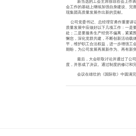
新当选的工会主席徐琼在会上作
会工作的基础上继续加强自身建设、完
现集团高质量发展作出新的贡献。
公司党委书记、总经理官勇作重要讲话
质量发展中应做好以下几项工作：一是要
处；二是要服务生产经营不偏离，紧紧围
懈怠，深化党群共建，不断创新活动载体
平，维护职工合法权益，进一步增强工
期盼，为公司发展再展新作为、再有新
最后，大会听取讨论并通过了公
度，并形成了决议。通过制度的修订和
会议在雄壮的《国际歌》中圆满